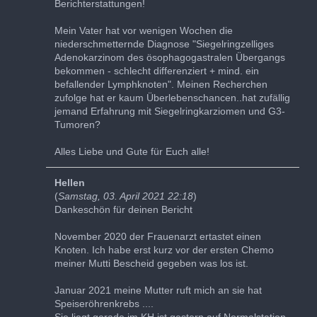
Berichterstattungen!
Mein Vater hat vor wenigen Wochen die
niederschmetternde Diagnose "Siegelringzelliges
Adenokarzinom des ösophagogastralen Übergangs
bekommen - schlecht differenziert + mind. ein
befallender Lymphknoten". Meinen Recherchen
zufolge hat er kaum Überlebenschancen..hat zufällig
jemand Erfahrung mit Siegelringkarziomen und G3-
Tumoren?
Alles Liebe und Gute für Euch alle!
Hellen
(
Samstag, 03. April 2021 22:18
)
Dankeschön für deinen Bericht
November 2020 der Frauenarzt ertastet einen
Knoten. Ich habe erst kurz vor der ersten Chemo
meiner Mutti Bescheid gegeben was los ist.
Januar 2021 meine Mutter ruft mich an sie hat
Speiseröhrenkrebs ....
Sie liegt gerade im KH ist gestern auf Normalstation