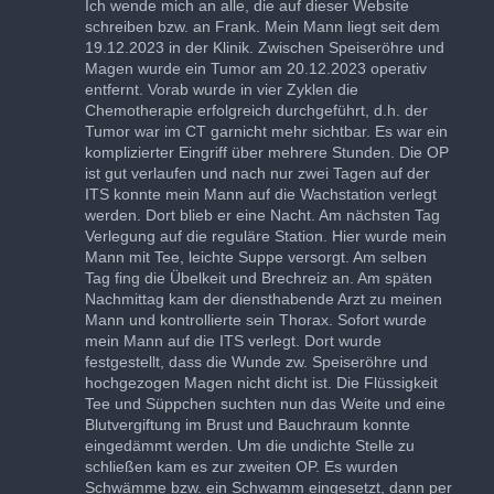
Ich wende mich an alle, die auf dieser Website
schreiben bzw. an Frank. Mein Mann liegt seit dem
19.12.2023 in der Klinik. Zwischen Speiseröhre und
Magen wurde ein Tumor am 20.12.2023 operativ
entfernt. Vorab wurde in vier Zyklen die
Chemotherapie erfolgreich durchgeführt, d.h. der
Tumor war im CT garnicht mehr sichtbar. Es war ein
komplizierter Eingriff über mehrere Stunden. Die OP
ist gut verlaufen und nach nur zwei Tagen auf der
ITS konnte mein Mann auf die Wachstation verlegt
werden. Dort blieb er eine Nacht. Am nächsten Tag
Verlegung auf die reguläre Station. Hier wurde mein
Mann mit Tee, leichte Suppe versorgt. Am selben
Tag fing die Übelkeit und Brechreiz an. Am späten
Nachmittag kam der diensthabende Arzt zu meinen
Mann und kontrollierte sein Thorax. Sofort wurde
mein Mann auf die ITS verlegt. Dort wurde
festgestellt, dass die Wunde zw. Speiseröhre und
hochgezogen Magen nicht dicht ist. Die Flüssigkeit
Tee und Süppchen suchten nun das Weite und eine
Blutvergiftung im Brust und Bauchraum konnte
eingedämmt werden. Um die undichte Stelle zu
schließen kam es zur zweiten OP. Es wurden
Schwämme bzw. ein Schwamm eingesetzt, dann per