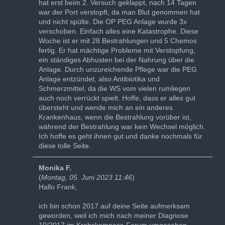
hat erst beim 2. Versuch geklappt, nach 14 Tagen
war der Port verstopft, da man Blut genommen hat
und nicht spülte. Die OP PEG Anlage wurde 3x
verschoben. Einfach alles eine Katastrophe. Diese
Woche ist er mit 28 Bestrahlungen und 5 Chemos
fertig. Er hat mächtige Probleme mit Verstopfung,
ein ständiges Abhusten bei der Nahrung über die
Anlage. Durch unzureichende Pflege war die PEG
Anlage entzündet, also Antibiotika und
Schmerzmittel, da die WS vom vielen rumliegen
auch noch verrückt spielt. Hoffe, dass er alles gut
übersteht und wende mich an ein anderes
Krankenhaus, wenn die Bestrahlung vorüber ist,
während der Bestrahlung war kein Wechsel möglich.
Ich hoffe es geht ihnen gut und danke nochmals für
diese tolle Seite.
Monika F.
(
Montag, 05. Juni 2023 11:46
)
Hallo Frank,
ich bin schon 2017 auf deine Seite aufmerksam
geworden, weil ich mich nach meiner Diagnose
10/2017 im Krebskompass-Forum umgesehen