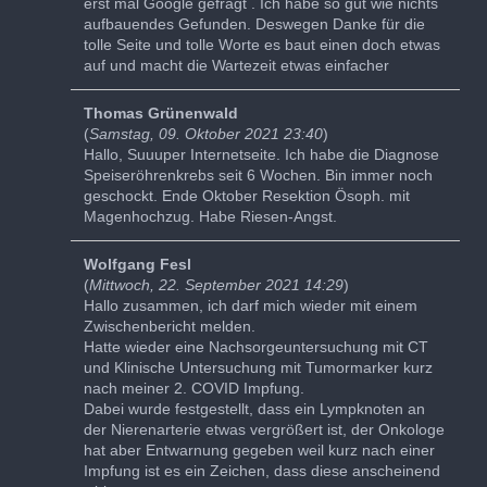
erst mal Google gefragt . Ich habe so gut wie nichts
aufbauendes Gefunden. Deswegen Danke für die
tolle Seite und tolle Worte es baut einen doch etwas
auf und macht die Wartezeit etwas einfacher
Thomas Grünenwald
(
Samstag, 09. Oktober 2021 23:40
)
Hallo, Suuuper Internetseite. Ich habe die Diagnose
Speiseröhrenkrebs seit 6 Wochen. Bin immer noch
geschockt. Ende Oktober Resektion Ösoph. mit
Magenhochzug. Habe Riesen-Angst.
Wolfgang Fesl
(
Mittwoch, 22. September 2021 14:29
)
Hallo zusammen, ich darf mich wieder mit einem
Zwischenbericht melden.
Hatte wieder eine Nachsorgeuntersuchung mit CT
und Klinische Untersuchung mit Tumormarker kurz
nach meiner 2. COVID Impfung.
Dabei wurde festgestellt, dass ein Lympknoten an
der Nierenarterie etwas vergrößert ist, der Onkologe
hat aber Entwarnung gegeben weil kurz nach einer
Impfung ist es ein Zeichen, dass diese anscheinend