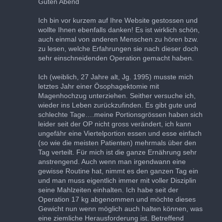
Guten Abend
Ich bin vor kurzem auf Ihre Website gestossen und
wollte Ihnen ebenfalls danken! Es ist wirklich schön,
auch einmal von anderen Menschen zu hören bzw.
zu lesen, welche Erfahrungen sie nach dieser doch
sehr einschneidenden Operation gemacht haben.
Ich (weiblich, 27 Jahre alt, Jg. 1995) musste mich
letztes Jahr einer Ösophagektomie mit
Magenhochzug unterziehen. Seither versuche ich,
wieder ins Leben zurückzufinden. Es gibt gute und
schlechte Tage….meine Portionsgrössen haben sich
leider seit der OP nicht gross verändert, ich kann
ungefähr eine Viertelportion essen und esse einfach
(so wie die meisten Patienten) mehrmals über den
Tag verteilt. Für mich ist die ganze Ernährung sehr
anstrengend. Auch wenn man irgendwann eine
gewisse Routine hat, nimmt es den ganzen Tag ein
und man muss eigentlich immer mit voller Disziplin
seine Mahlzeiten einhalten. Ich habe seit der
Operation 17 kg abgenommen und möchte dieses
Gewicht nun wenn möglich auch halten können, was
eine ziemliche Herausforderung ist. Betreffend