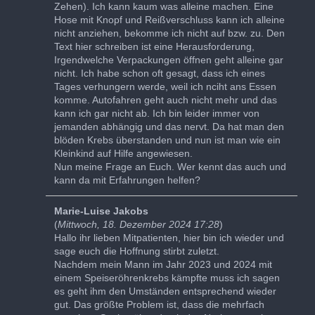
Zehen). Ich kann kaum was alleine machen. Eine
Hose mit Knopf und Reißverschluss kann ich alleine
nicht anziehen, bekomme ich nicht auf bzw. zu. Den
Text hier schreiben ist eine Herausforderung,
Irgendwelche Verpackungen öffnen geht alleine gar
nicht. Ich habe schon oft gesagt, dass ich eines
Tages verhungern werde, weil ich nciht ans Essen
komme. Autofahren geht auch nicht mehr und das
kann ich gar nicht ab. Ich bin leider immer von
jemanden abhängig und das nervt. Da hat man den
blöden Krebs überstanden und nun ist man wie ein
Kleinkind auf Hilfe angewiesen.
Nun meine Frage an Euch. Wer kennt das auch und
kann da mit Erfahrungen helfen?
Marie-Luise Jakobs
(
Mittwoch, 18. Dezember 2024 17:28
)
Hallo ihr lieben Mitpatienten, hier bin ich wieder und
sage euch die Hoffnung stirbt zuletzt.
Nachdem mein Mann im Jahr 2023 und 2024 mit
einem Speiseröhrenkrebs kämpfte muss ich sagen
es geht ihm den Umständen entsprechend wieder
gut. Das größte Problem ist, dass die mehrfach