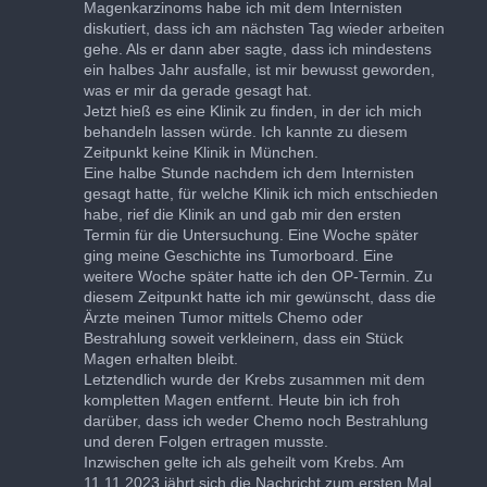
Magenkarzinoms habe ich mit dem Internisten
diskutiert, dass ich am nächsten Tag wieder arbeiten
gehe. Als er dann aber sagte, dass ich mindestens
ein halbes Jahr ausfalle, ist mir bewusst geworden,
was er mir da gerade gesagt hat.
Jetzt hieß es eine Klinik zu finden, in der ich mich
behandeln lassen würde. Ich kannte zu diesem
Zeitpunkt keine Klinik in München.
Eine halbe Stunde nachdem ich dem Internisten
gesagt hatte, für welche Klinik ich mich entschieden
habe, rief die Klinik an und gab mir den ersten
Termin für die Untersuchung. Eine Woche später
ging meine Geschichte ins Tumorboard. Eine
weitere Woche später hatte ich den OP-Termin. Zu
diesem Zeitpunkt hatte ich mir gewünscht, dass die
Ärzte meinen Tumor mittels Chemo oder
Bestrahlung soweit verkleinern, dass ein Stück
Magen erhalten bleibt.
Letztendlich wurde der Krebs zusammen mit dem
kompletten Magen entfernt. Heute bin ich froh
darüber, dass ich weder Chemo noch Bestrahlung
und deren Folgen ertragen musste.
Inzwischen gelte ich als geheilt vom Krebs. Am
11.11.2023 jährt sich die Nachricht zum ersten Mal.