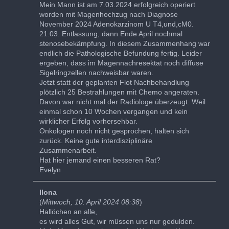
Mein Mann ist am 7.03.2024 erfolgreich operiert
worden mit Magenhochzug nach Diagnose
November 2024 Adenokarzinom U T4,und,cM0.
21.03. Entlassung, dann Ende April nochmal
stenosebekämpfung. In diesem Zusammenhang war
endlich die Pathologische Befundung fertig. Leider
ergeben, dass im Magennachresektat noch diffuse
Sigelringzellen nachweisbar waren.
Jetzt statt der geplanten Flot Nachbehandlung
plötzlich 25 Bestrahlungen mit Chemo angeraten.
Davon war nicht mal der Radiologe überzeugt. Weil
einmal schon 10 Wochen vergangen und kein
wirklicher Erfolg vorhersehbar.
Onkologen noch nicht gesprochen, halten sich
zurück. Keine gute interdisziplinäre
Zusammenarbeit.
Hat hier jemand einen besseren Rat?
Evelyn
Ilona
(
Mittwoch, 10. April 2024 08:38
)
Hallöchen an alle,
es wird alles Gut, wir müssen uns nur gedulden.