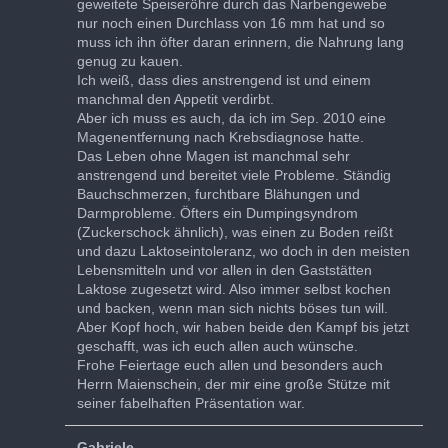
geweitete Speiseröhre durch das Narbengewebe
nur noch einen Durchlass von 16 mm hat und so
muss ich ihn öfter daran erinnern, die Nahrung lang
genug zu kauen.
Ich weiß, dass dies anstrengend ist und einem
manchmal den Appetit verdirbt.
Aber ich muss es auch, da ich im Sep. 2010 eine
Magenentfernung nach Krebsdiagnose hatte.
Das Leben ohne Magen ist manchmal sehr
anstrengend und bereitet viele Probleme. Ständig
Bauchschmerzen, furchtbare Blähungen und
Darmprobleme. Öfters ein Dumpingsyndrom
(Zuckerschock ähnlich), was einen zu Boden reißt
und dazu Laktoseintoleranz, wo doch in den meisten
Lebensmitteln und vor allen in den Gaststätten
Laktose zugesetzt wird. Also immer selbst kochen
und backen, wenn man sich nichts böses tun will.
Aber Kopf hoch, wir haben beide den Kampf bis jetzt
geschafft, was ich euch allen auch wünsche.
Frohe Feiertage euch allen und besonders auch
Herrn Maienschein, der mir eine große Stütze mit
seiner fabelhaften Präsentation war.
Gabriele