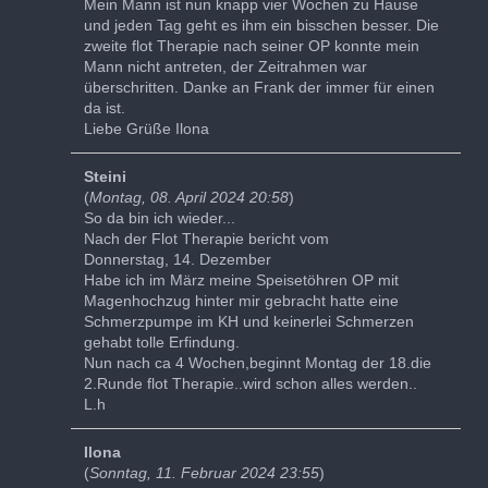
Mein Mann ist nun knapp vier Wochen zu Hause
und jeden Tag geht es ihm ein bisschen besser. Die
zweite flot Therapie nach seiner OP konnte mein
Mann nicht antreten, der Zeitrahmen war
überschritten. Danke an Frank der immer für einen
da ist.
Liebe Grüße Ilona
Steini
(
Montag, 08. April 2024 20:58
)
So da bin ich wieder...
Nach der Flot Therapie bericht vom
Donnerstag, 14. Dezember
Habe ich im März meine Speisetöhren OP mit
Magenhochzug hinter mir gebracht hatte eine
Schmerzpumpe im KH und keinerlei Schmerzen
gehabt tolle Erfindung.
Nun nach ca 4 Wochen,beginnt Montag der 18.die
2.Runde flot Therapie..wird schon alles werden..
L.h
Ilona
(
Sonntag, 11. Februar 2024 23:55
)